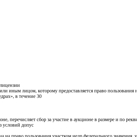
 лицензии
или иным лицом, которому предоставляется право пользования 
едрах», в течение 30
не, перечисляет сбор за участие в аукционе в размере и по рек
из условий допус
 на право пользования участком недр федерального значения, уч