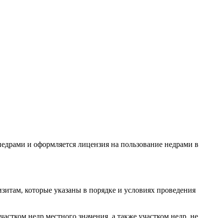
недрами и оформляется лицензия на пользование недрами в
визитам, которые указаны в порядке и условиях проведения
астком недр местного значения, а также участком недр, не