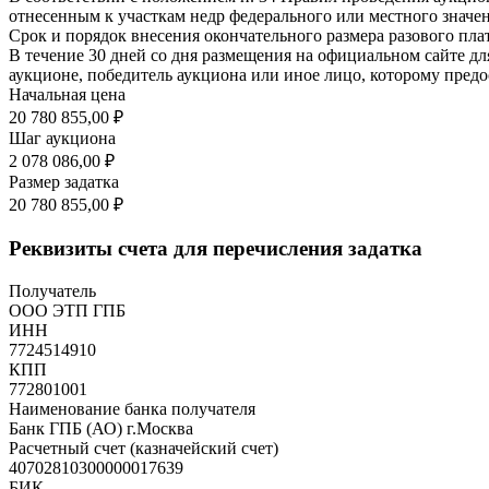
отнесенным к участкам недр федерального или местного значен
Срок и порядок внесения окончательного размера разового пла
В течение 30 дней со дня размещения на официальном сайте дл
аукционе, победитель аукциона или иное лицо, которому предо
Начальная цена
20 780 855,00 ₽
Шаг аукциона
2 078 086,00 ₽
Размер задатка
20 780 855,00 ₽
Реквизиты счета для перечисления задатка
Получатель
ООО ЭТП ГПБ
ИНН
7724514910
КПП
772801001
Наименование банка получателя
Банк ГПБ (АО) г.Москва
Расчетный счет (казначейский счет)
40702810300000017639
БИК