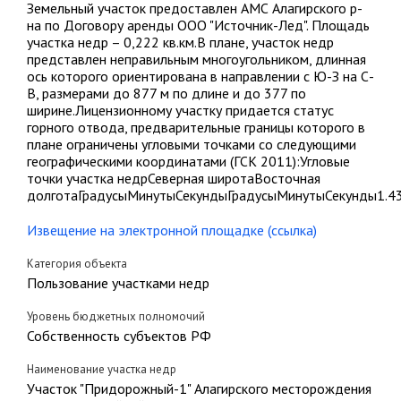
Земельный участок предоставлен АМС Алагирского р-
на по Договору аренды ООО "Источник-Лед". Площадь
участка недр – 0,222 кв.км.В плане, участок недр
представлен неправильным многоугольником, длинная
ось которого ориентирована в направлении с Ю-З на С-
В, размерами до 877 м по длине и до 377 по
ширине.Лицензионному участку придается статус
горного отвода, предварительные границы которого в
плане ограничены угловыми точками со следующими
географическими координатами (ГСК 2011):Угловые
точки участка недрСеверная широтаВосточная
долготаГрадусыМинутыСекундыГрадусыМинутыСекунды1.43
Извещение на электронной площадке (ссылка)
Категория объекта
Пользование участками недр
Уровень бюджетных полномочий
Собственность субъектов РФ
Наименование участка недр
Участок "Придорожный-1" Алагирского месторождения