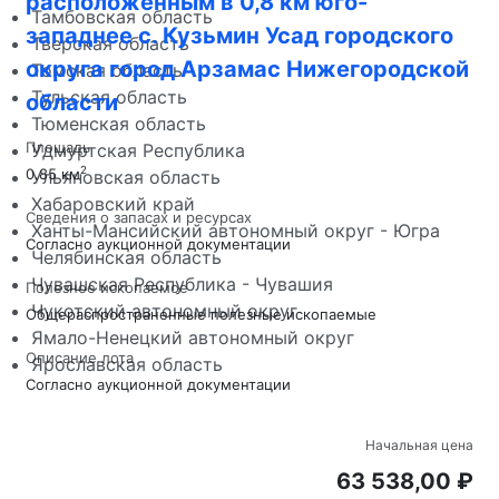
расположенным в 0,8 км юго-
Тамбовская область
западнее с. Кузьмин Усад городского
Тверская область
округа город Арзамас Нижегородской
Томская область
Тульская область
области
Тюменская область
Площадь
Удмуртская Республика
2
0.85 км
Ульяновская область
Хабаровский край
Сведения о запасах и ресурсах
Ханты-Мансийский автономный округ - Югра
Согласно аукционной документации
Челябинская область
Чувашская Республика - Чувашия
Полезное ископаемое
Чукотский автономный округ
Общераспространенные полезные ископаемые
Ямало-Ненецкий автономный округ
Описание лота
Ярославская область
Согласно аукционной документации
Начальная цена
63 538,00 ₽