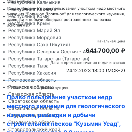
Описание лота
Республика Калмыкия
Предоставление права пользования участком недр местного
Республика Карелия
значения "Большое Дровяное" для геологического изучения,
Республика Коми
разведки и добычи общераспространенных полезных
Республика Крым
ископаемых
Республика Марий Эл
Республика Мордовия
Начальная цена
Республика Саха (Якутия)
641 700,00 ₽
Республика Северная Осетия - Алания
Республика Татарстан (Татарстан)
Дата и время окончания подачи заявок
Республика Тыва
24.12.2023 18:00 (МСК+2)
Республика Хакасия
Ростовская область
Рязанская область
ПП РФ 2499
Электронный аукцион
Самарская область
Право пользования участком недр
Саратовская область
местного значения для геологического
Сахалинская область
изучения, разведки и добычи
Свердловская область
Смоленская область
строительных песков "Кузьмин Усад",
Ставропольский край