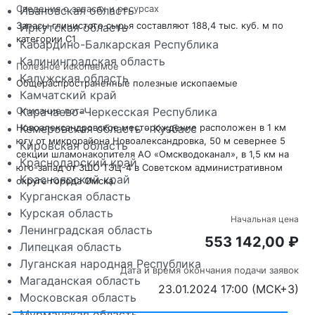
Сведения о запасах и ресурсах
Ивановская область
Запасы глинистого сырья составляют 188,4 тыс. куб. м по
Иркутская область
категории С1
Кабардино-Балкарская Республика
Калининградская область
Полезное ископаемое
Калужская область
Общераспространенные полезные ископаемые
Камчатский край
Описание лота
Карачаево-Черкесская Республика
Новоалександровское месторождение расположен в 1 км
Кемеровская область - Кузбасс
югу от микрорайона Новоалександровка, 50 м севернее 5
Кировская область
секции шламонакопителя АО «Омскводоканал», в 1,5 км на
Краснодарский край
юго-запад от ЗШО ТЭЦ-4 в Советском административном
Красноярский край
округе города Омска.
Курганская область
Курская область
Начальная цена
Ленинградская область
553 142,00 ₽
Липецкая область
Луганская народная Республика
Дата и время окончания подачи заявок
Магаданская область
23.01.2024 17:00 (МСК+3)
Московская область
Мурманская область