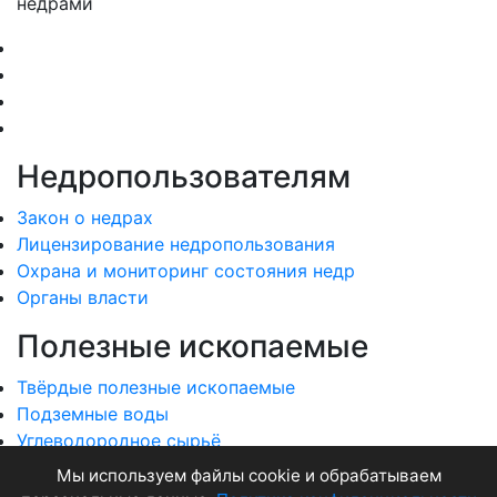
недрами
Недропользователям
Закон о недрах
Лицензирование недропользования
Охрана и мониторинг состояния недр
Органы власти
Полезные ископаемые
Твёрдые полезные ископаемые
Подземные воды
Углеводородное сырьё
Общераспространенные полезные ископаемые
Мы используем файлы cookie и обрабатываем