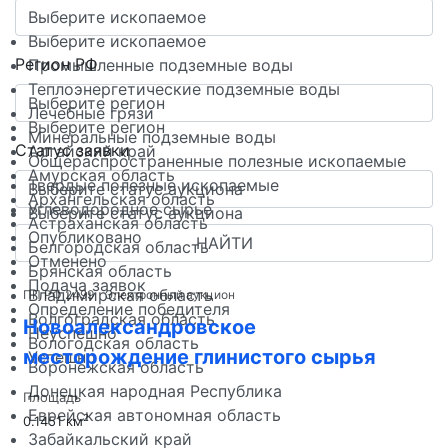
Выберите ископаемое
Выберите ископаемое
Регион РФ
Промышленные подземные воды
Теплоэнергетические подземные воды
Выберите регион
Лечебные грязи
Выберите регион
Минеральные подземные воды
Статус заявки
Алтайский край
Общераспространенные полезные ископаемые
Амурская область
Твердые полезные ископаемые
Выберите статус аукциона
Архангельская область
Углеводородное сырье
Выберите статус аукциона
Астраханская область
Опубликовано
НАЙТИ
Белгородская область
Отменено
Брянская область
Подача заявок
Владимирская область
ПП РФ 2499
Электронный аукцион
Определение победителя
Волгоградская область
Новоалександровское
Неуспешно
Вологодская область
месторождение глинистого сырья
Успешно
Воронежская область
Донецкая народная Республика
Площадь
Еврейская автономная область
2
0.1451 км
Забайкальский край