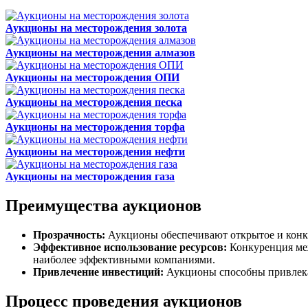
Аукционы на месторождения золота
Аукционы на месторождения алмазов
Аукционы на месторождения ОПИ
Аукционы на месторождения песка
Аукционы на месторождения торфа
Аукционы на месторождения нефти
Аукционы на месторождения газа
Преимущества аукционов
Прозрачность:
Аукционы обеспечивают открытое и конку
Эффективное использование ресурсов:
Конкуренция меж
наиболее эффективными компаниями.
Привлечение инвестиций:
Аукционы способны привлекат
Процесс проведения аукционов